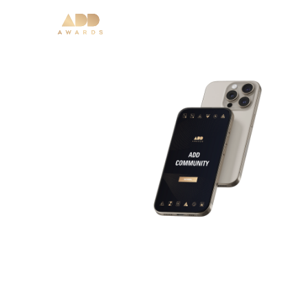
ADDAPRO.RU – экосистема,
сформированная
профессиональным
сообществом
ADDAWARDS.RU
Вы уже важная часть экосистемы, если:
• хоть раз подавали свои проекты
• входили в состав экспертного совета
• входили в состав жюри Премии.
Если вы не являетесь частью ADDAPRO.RU
-
прямая возможность участвовать во всех