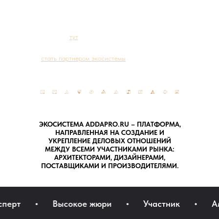
мероприятиях экосистемы, повысить свой
статус в рамках сообщества Премии
ADDAWARDS.RU и оказывать активное влияние
на развитие рынка дизайна и архитектуры
доступна
тут
.
Если вы производители и поставщики
–
стать партнером экосистемы
.
Это возможность вести своевременный,
прямой и открытый диалог с экспертами
рынка.
ЭКОСИСТЕМА ADDAPRO.RU – ПЛАТФОРМА,
НАПРАВЛЕННАЯ НА СОЗДАНИЕ И
УКРЕПЛЕНИЕ ДЕЛОВЫХ ОТНОШЕНИЙ
МЕЖДУ ВСЕМИ УЧАСТНИКАМИ РЫНКА:
АРХИТЕКТОРАМИ, ДИЗАЙНЕРАМИ,
ПОСТАВЩИКАМИ И ПРОИЗВОДИТЕЛЯМИ.
ерт
Высокое жюри
Участник
Амб