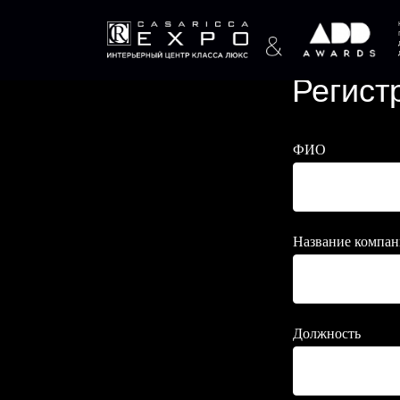
Регист
ФИО
Название компа
Должность