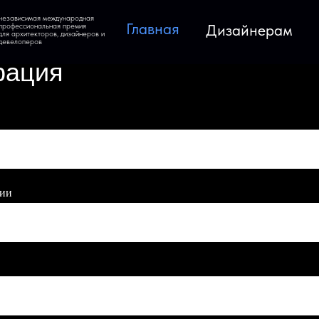
независимая международная
Главная
Дизайнерам
профессиональная премия
для архитекторов, дизайнеров и
девелоперов
рация
нии